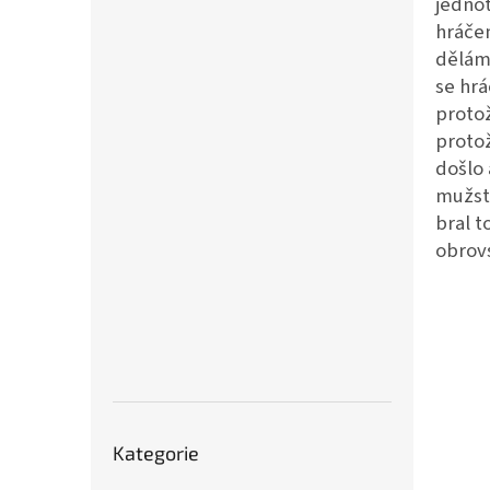
jednot
hráčem
děláme
se hrá
protož
protož
došlo 
mužstv
bral t
obrovs
Přeskočit
Kategorie
kategorie