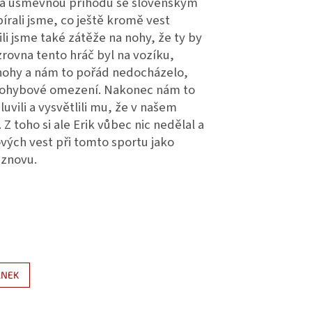
cela úsměvnou příhodu se slovenským
írali jsme, co ještě kromě vest
li jsme také zátěže na nohy, že ty by
rovna tento hráč byl na vozíku,
a nohy a nám to pořád nedocházelo,
né pohybové omezení. Nakonec nám to
uvili a vysvětlili mu, že v našem
 Z toho si ale Erik vůbec nic nedělal a
ových vest při tomto sportu jako
 znovu.
ÁNEK