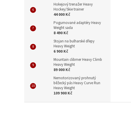
Hokejový trenažer Heavy
Hockey/Skie trainer
44 000 Kč
Pogumované adaptéry Heavy
Weight sada
8 490 Kč
Stojan na bulharské dřepy
Heavy Weight
6 900 Kč
Mountain clibmer Heavy Climb
Heavy Weight
89 000 Kč
Nemotorizovaný prohnutý
běžecký pás Heavy Curve Run
Heavy Weight
109 900 Kč
Z
á
p
a
t