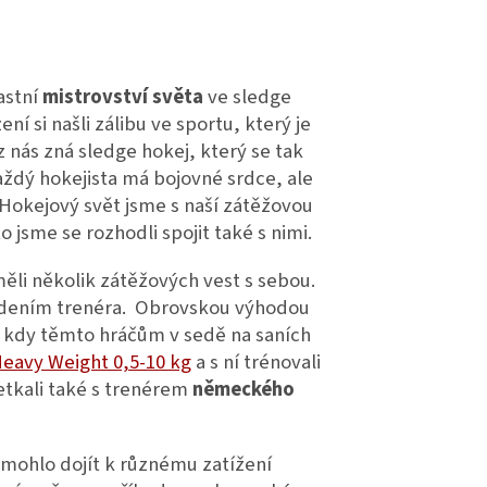
astní
mistrovství světa
ve sledge
ení si našli zálibu ve sportu, který je
 nás zná sledge hokej, který se tak
Každý hokejista má bojovné srdce, ale
 Hokejový svět jsme s naší zátěžovou
 jsme se rozhodli spojit také s nimi.
měli několik zátěžových vest s sebou.
d vedením trenéra. Obrovskou výhodou
t, kdy těmto hráčům v sedě na saních
Heavy Weight 0,5-10 kg
a s ní trénovali
setkali také s trenérem
německého
 mohlo dojít k různému zatížení