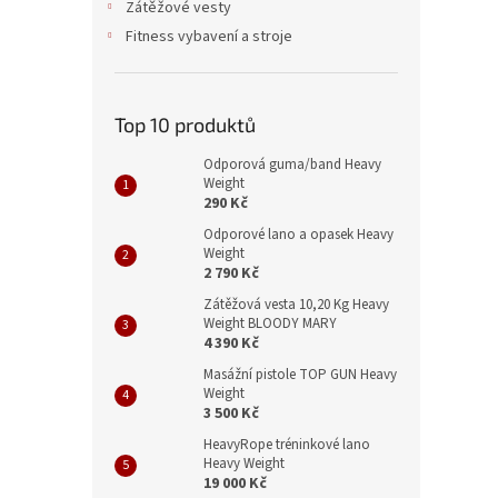
Zátěžové vesty
Fitness vybavení a stroje
Top 10 produktů
Odporová guma/band Heavy
Weight
290 Kč
Odporové lano a opasek Heavy
Weight
2 790 Kč
Zátěžová vesta 10,20 Kg Heavy
Weight BLOODY MARY
4 390 Kč
Masážní pistole TOP GUN Heavy
Weight
3 500 Kč
HeavyRope tréninkové lano
Heavy Weight
19 000 Kč