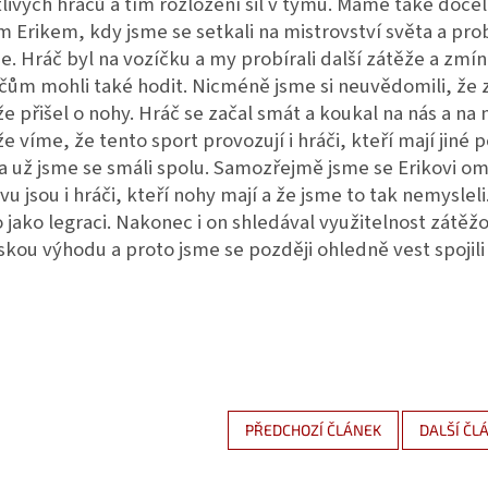
livých hráčů a tím rozložení sil v týmu. Máme také do
 Erikem, kdy jsme se setkali na mistrovství světa a prob
. Hráč byl na vozíčku a my probírali další zátěže a zmíni
čům mohli také hodit. Nicméně jsme si neuvědomili, že z
e přišel o nohy. Hráč se začal smát a koukal na nás a n
e víme, že tento sport provozují i hráči, kteří mají ji
a už jsme se smáli spolu. Samozřejmě jsme se Erikovi oml
u jsou i hráči, kteří nohy mají a že jsme to tak nemysleli.
o jako legraci. Nakonec i on shledával využitelnost zátěž
kou výhodu a proto jsme se později ohledně vest spojili
PŘEDCHOZÍ ČLÁNEK
DALŠÍ ČL