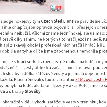
 sledge hokejový tým
Czech Sled Lions
se pravidelně úč
. Tihle chlapíci jsou opravdu bojovníci a i přes jejich omez
chům nejbližší. Všichni známe lední hokej, ale už málo z
 právě díky sáním, ne kterých tito hráči jezdí na ledě. 
chlapi získávají obdiv i profesionálních hráčů i hráčů
NHL
.
 dobili a na tyhle dříče jsme zapomenout nemohli a proto
sme se s hráči setkali zrovna tvrdě makali na ledě a my 
odvážnější si vesty oblékli a začali s nimi trénovat po
jich slov byla délka zátěžové vesty a její malá objemnos
ážela. Kluci trénovali s touto variantou
zátěžová vesta 
ký pohyb na ledě, ale také nájezdy v akci. Poté jsme se 
tva
a s bratry
Slováky.
i okamžitě viděli výhodu zátěžové vesty v tréninku, kdy