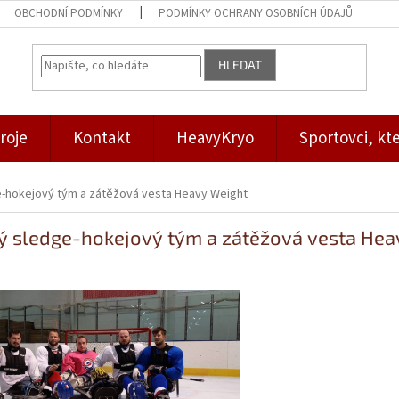
OBCHODNÍ PODMÍNKY
PODMÍNKY OCHRANY OSOBNÍCH ÚDAJŮ
HLEDAT
roje
Kontakt
HeavyKryo
Sportovci, kte
-hokejový tým a zátěžová vesta Heavy Weight
ý sledge-hokejový tým a zátěžová vesta Hea