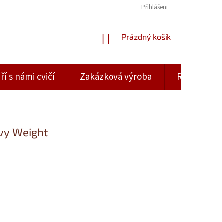
Přihlášení
NÁKUPNÍ
Prázdný košík
KOŠÍK
ří s námi cvičí
Zakázková výroba
Rady a tipy
vy Weight