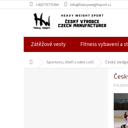
Přejít
+420775775394
info@heavyweightsport.cz
na
obsah
Zátěžové vesty
Fitness vybavení a st
Domů
Sportovci, kteří s námi cvičí
Český sledge
P
Česk
o
s
9.6.2020
t
r
a
n
n
í
p