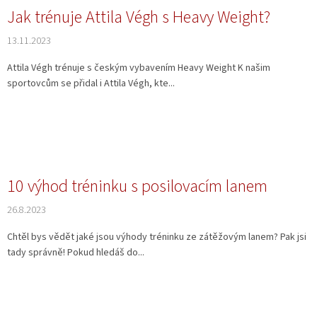
Jak trénuje Attila Végh s Heavy Weight?
13.11.2023
Attila Végh trénuje s českým vybavením Heavy Weight K našim
sportovcům se přidal i Attila Végh, kte...
10 výhod tréninku s posilovacím lanem
26.8.2023
Chtěl bys vědět jaké jsou výhody tréninku ze zátěžovým lanem? Pak jsi
tady správně! Pokud hledáš do...