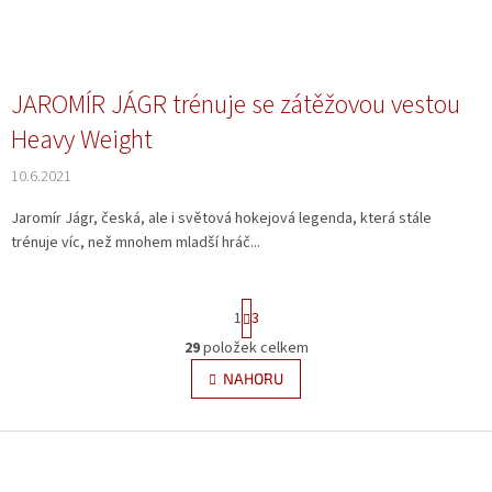
JAROMÍR JÁGR trénuje se zátěžovou vestou
Heavy Weight
10.6.2021
Jaromír Jágr, česká, ale i světová hokejová legenda, která stále
trénuje víc, než mnohem mladší hráč...
S
1
3
t
r
29
položek celkem
O
á
v
NAHORU
n
l
k
á
o
v
Z
d
á
a
á
n
c
p