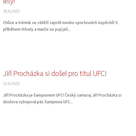
lety!
28.6.2022
Chůze a trénink se zátěží zajistil mnoho sportovních úspěchů! S
příběhem Vrbaty a Hanče se pojí ješ...
Jiří Procházka si došel pro titul UFC!
12.6.2022
Jiří Procházka je šampionem UFC! Český samuraj Jiří Procházka si
doslova vybojoval pás šampiona UFC...