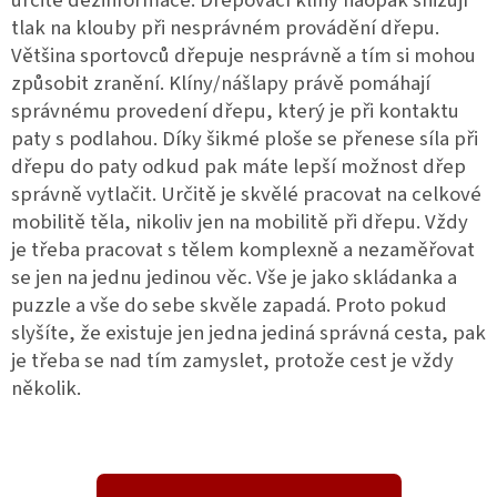
určité dezinformace. Dřepovací klíny naopak snižují
tlak na klouby při nesprávném provádění dřepu.
Většina sportovců dřepuje nesprávně a tím si mohou
způsobit zranění. Klíny/nášlapy právě pomáhají
správnému provedení dřepu, který je při kontaktu
paty s podlahou. Díky šikmé ploše se přenese síla při
dřepu do paty odkud pak máte lepší možnost dřep
správně vytlačit. Určitě je skvělé pracovat na celkové
mobilitě těla, nikoliv jen na mobilitě při dřepu. Vždy
je třeba pracovat s tělem komplexně a nezaměřovat
se jen na jednu jedinou věc. Vše je jako skládanka a
puzzle a vše do sebe skvěle zapadá. Proto pokud
slyšíte, že existuje jen jedna jediná správná cesta, pak
je třeba se nad tím zamyslet, protože cest je vždy
několik.