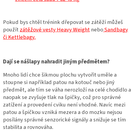
Pokud bys chtěl trénink dřepovat se zátěží můžeš
použít
zátěžové vesty Heavy Weight
nebo
Sandbagy
či Kettlebagy.
Dají se nášlapy nahradit jiným předmětem?
Mnoho lidí chce šikmou plochu vytvořit uměle a
stoupne si například patou na kotouč nebo jiný
předmět, ale tím se váha nerozloží na celé chodidlo a
naopak se zvyšuje tlak na špičky, což pro správné
zatížení a provedení cviku není vhodné. Navíc mezi
patou a špičkou vzniká mezera a do mozku nejsou
posílány správné senzorické signály a snižuje se tím
stabilita a rovnováha.