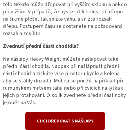
tělo Někdo může dřepovat při vyšším sklonu a někdo
při nižším. V případě, že byste cítili bolest při dřepu
na šikmé ploše, tak snižte váhu. a snižte rozsah
dřepu. Postupem času se dostanete na požadovaný
rozsah a zesílíte.
Zvednutí přední části chodidla?
Na nášlapy Heavy Weight můžete našlapovat také
přední částí chodila. Naopak při našlápnutí přední
částí chodidla získáte více prostoru kyčle a kolena
aby se stáhly dozadu. Mohou se použít například při
rumunském mrtvém tahu nebo při cvicích na lýtka a
jejich protahování. O kolik zvednete přední část nohy
je opět na Vás.
CHCI DŘEPOVAT S NÁŠLAPY