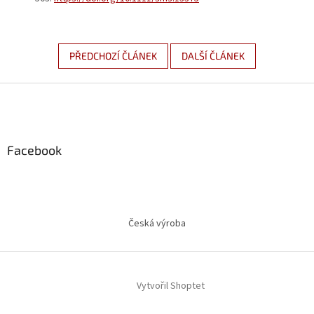
PŘEDCHOZÍ ČLÁNEK
DALŠÍ ČLÁNEK
Z
á
p
a
Facebook
t
í
Česká výroba
Vytvořil Shoptet