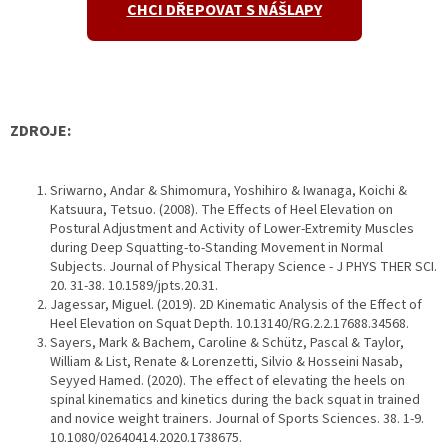
CHCI DŘEPOVAT S NÁŠLAPY
ZDROJE:
Sriwarno, Andar & Shimomura, Yoshihiro & Iwanaga, Koichi &
Katsuura, Tetsuo. (2008). The Effects of Heel Elevation on
Postural Adjustment and Activity of Lower-Extremity Muscles
during Deep Squatting-to-Standing Movement in Normal
Subjects. Journal of Physical Therapy Science - J PHYS THER SCI.
20. 31-38. 10.1589/jpts.20.31.
Jagessar, Miguel. (2019). 2D Kinematic Analysis of the Effect of
Heel Elevation on Squat Depth. 10.13140/RG.2.2.17688.34568.
Sayers, Mark & Bachem, Caroline & Schütz, Pascal & Taylor,
William & List, Renate & Lorenzetti, Silvio & Hosseini Nasab,
Seyyed Hamed. (2020). The effect of elevating the heels on
spinal kinematics and kinetics during the back squat in trained
and novice weight trainers. Journal of Sports Sciences. 38. 1-9.
10.1080/02640414.2020.1738675.