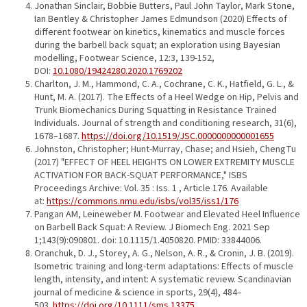
Jonathan Sinclair, Bobbie Butters, Paul John Taylor, Mark Stone,
Ian Bentley & Christopher James Edmundson (2020) Effects of
different footwear on kinetics, kinematics and muscle forces
during the barbell back squat; an exploration using Bayesian
modelling, Footwear Science, 12:3, 139-152,
DOI:
10.1080/19424280.2020.1769202
Charlton, J. M., Hammond, C. A., Cochrane, C. K., Hatfield, G. L., &
Hunt, M. A. (2017). The Effects of a Heel Wedge on Hip, Pelvis and
Trunk Biomechanics During Squatting in Resistance Trained
Individuals. Journal of strength and conditioning research, 31(6),
1678–1687.
https://doi.org/10.1519/JSC.0000000000001655
Johnston, Christopher; Hunt-Murray, Chase; and Hsieh, ChengTu
(2017) "EFFECT OF HEEL HEIGHTS ON LOWER EXTREMITY MUSCLE
ACTIVATION FOR BACK-SQUAT PERFORMANCE," ISBS
Proceedings Archive: Vol. 35 : Iss. 1 , Article 176. Available
at:
https://commons.nmu.edu/isbs/vol35/iss1/176
Pangan AM, Leineweber M. Footwear and Elevated Heel Influence
on Barbell Back Squat: A Review. J Biomech Eng. 2021 Sep
1;143(9):090801. doi: 10.1115/1.4050820. PMID: 33844006.
Oranchuk, D. J., Storey, A. G., Nelson, A. R., & Cronin, J. B. (2019).
Isometric training and long-term adaptations: Effects of muscle
length, intensity, and intent: A systematic review. Scandinavian
journal of medicine & science in sports, 29(4), 484–
503.
https://doi.org/10.1111/sms.13375