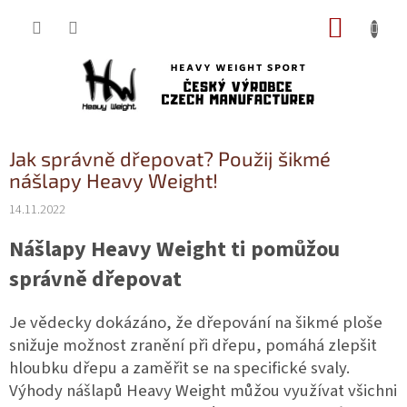
Přejít
NÁKUP
na
obsah
KOŠÍK
Jak správně dřepovat? Použij šikmé
nášlapy Heavy Weight!
14.11.2022
Nášlapy Heavy Weight ti pomůžou
správně dřepovat
Je vědecky dokázáno, že dřepování na šikmé ploše
snižuje možnost zranění při dřepu, pomáhá zlepšit
hloubku dřepu a zaměřit se na specifické svaly.
Výhody nášlapů Heavy Weight můžou využívat všichni