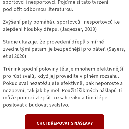
sportovci i nesportovci. Pojďme si tato tvrzení
podložit odbornou literaturou.
Zvýšení paty pomáhá u sportovců i nesportovců ke
zlepšení hloubky dřepu. (Jaqessar, 2019)
Studie ukazuje, že provedení dřepů s mírně
zvednutými patami je bezpečnější pro páteř. (Sayers,
et al 2020)
Trénink spodní poloviny těla je mnohem efektivnější
pro růst svalů, když jej provádíte v plném rozsahu.
Pokud sval nezatěžujete efektivně, pak neporoste a
nezpevní, tak jak by měl. Použití šikmých nášlapů Ti
může pomoci zlepšit rozsah cviku a tím i lépe
posilovat a budovat svalstvo.
CHCI DŘEPOVAT S NÁŠLAPY