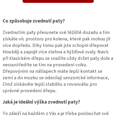
Co způsobuje zvednutí paty?
Zvednutím paty přesunete své těžiště dozadu a tím
získáte víc prostoru pro kolena, které pak mohou jít
více dopředu. Díky tomu pak jste schopni dřepovat
hlouběji a zapojit více stehna a hýžďové svaly. Navíc
při klasickém dřepu se snažíte vždy držet paty dole a
nesoustředíte se tím na provedení cviku.
Dřepovýním na nášlapech máte lepší kontakt se
zemí a do mozku se odesílají senzorické informace,
čímž získáváte lepší stabilitu a rovnováhu pro
správné provedení dřepu.
Jaká je ideální výška zvednutí paty?
To záleží na každém z Vás a je třeba poslouchat své