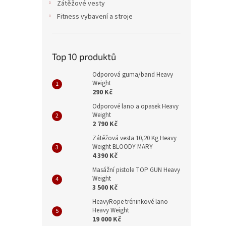
Zátěžové vesty
Fitness vybavení a stroje
Top 10 produktů
Odporová guma/band Heavy
Weight
290 Kč
Odporové lano a opasek Heavy
Weight
2 790 Kč
Zátěžová vesta 10,20 Kg Heavy
Weight BLOODY MARY
4 390 Kč
Masážní pistole TOP GUN Heavy
Weight
3 500 Kč
HeavyRope tréninkové lano
Heavy Weight
19 000 Kč