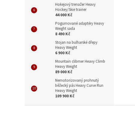
Hokejový trenažer Heavy
Hockey/Skie trainer
44 000 Kč
Pogumované adaptéry Heavy
Weight sada
8 490 Kč
Stojan na bulharské dřepy
Heavy Weight
6 900 Kč
Mountain clibmer Heavy Climb
Heavy Weight
89 000 Kč
Nemotorizovaný prohnutý
běžecký pás Heavy Curve Run
Heavy Weight
109 900 Kč
Z
á
p
a
t