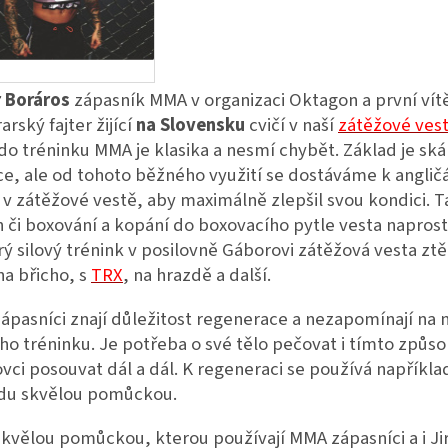
 Boráros
zápasník MMA v organizaci Oktagon a první vítěz
rský fajter žijící
na Slovensku
cvičí v naší
zátěžové ves
do tréninku MMA je klasika a nesmí chybět. Základ je ská
e, ale od tohoto běžného využití se dostáváme k angli
 v zátěžové vestě, aby maximálně zlepšil svou kondici. 
 či boxování a kopání do boxovacího pytle vesta naprost
ý silový trénink v posilovně Gáborovi zátěžová vesta ztě
na břicho, s
TRX
, na hrazdě a další.
pasníci znají důležitost regenerace a nezapomínají na ni
o tréninku. Je potřeba o své tělo pečovat i tímto způs
vci posouvat dál a dál. K regeneraci se používá napříkla
du skvělou pomůckou.
skvělou pomůckou, kterou používají MMA zápasníci a i J