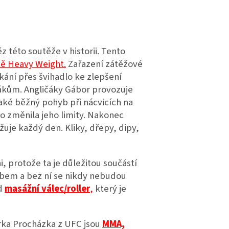
 této soutěže v historii. Tento
tě Heavy Weight.
Zařazení zátěžové
kání přes švihadlo ke zlepšení
čákům. Angličáky Gábor provozuje
Také běžný pohyb při nácvicích na
o změnila jeho limity. Nakonec
žuje každý den. Kliky, dřepy, dipy,
, protože ta je důležitou součástí
obem a bez ní se nikdy nebudou
d
masážní válec/roller
,
který je
irka Procházka z UFC jsou
MMA,