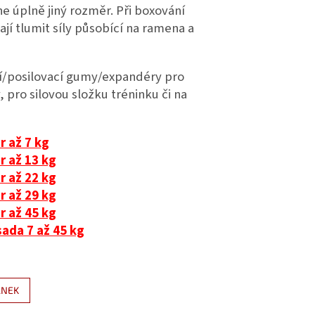
e úplně jiný rozměr. Při boxování
jí tlumit síly působící na ramena a
ení/posilovací gumy/expandéry pro
, pro silovou složku tréninku či na
 až 7 kg
 až 13 kg
 až 22 kg
 až 29 kg
 až 45 kg
ada 7 až 45 kg
ÁNEK