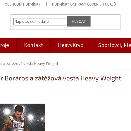
OBCHODNÍ PODMÍNKY
PODMÍNKY OCHRANY OSOBNÍCH ÚDAJŮ
HLEDAT
roje
Kontakt
HeavyKryo
Sportovci, kte
s a zátěžová vesta Heavy Weight
r Boráros a zátěžová vesta Heavy Weight