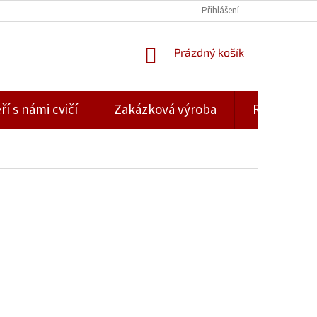
Přihlášení
NÁKUPNÍ
Prázdný košík
KOŠÍK
ří s námi cvičí
Zakázková výroba
Rady a tipy