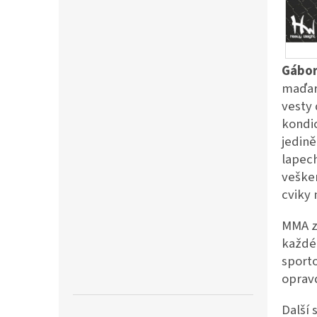
a
n
e
l
Gábor
maďara
vesty 
kondic
jedině
lapech
vešker
cviky 
MMA zá
každéh
sporto
oprav
Další 