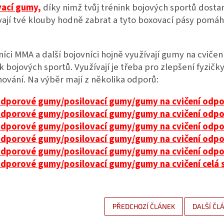
ací gumy,
díky nimž tvůj trénink bojových sportů dostan
ají tvé klouby hodně zabrat a tyto boxovací pásy pomáha
íci MMA a další bojovníci hojně využívají gumy na cvič
k bojových sportů. Využívají je třeba pro zlepšení fyzičky
ování. Na výběr mají z několika odporů:
dporové gumy/posilovací gumy/gumy na cvičení odpor
dporové gumy/posilovací gumy/gumy na cvičení odpor
dporové gumy/posilovací gumy/gumy na cvičení odpor
dporové gumy/posilovací gumy/gumy na cvičení odpor
dporové gumy/posilovací gumy/gumy na cvičení odpor
dporové gumy/posilovací gumy/gumy na cvičení celá s
PŘEDCHOZÍ ČLÁNEK
DALŠÍ ČL