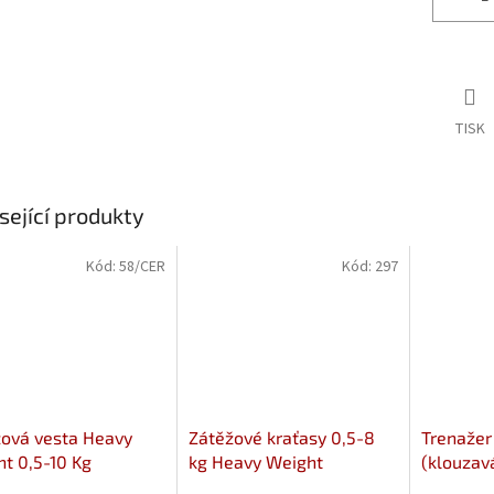
TISK
sející produkty
Kód:
58/CER
Kód:
297
ová vesta Heavy
Zátěžové kraťasy 0,5-8
Trenažer
t 0,5-10 Kg
kg Heavy Weight
(klouzav
Heavy W