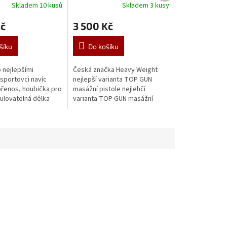
Skladem 10 kusů
Skladem 3 kusy
Průměrné
hodnocení
Kč
3 500 Kč
produktu
je
4,6
šíku
Do košíku
z
5
nejlepšími
Česká značka Heavy Weight
hvězdiček.
sportovci navíc
nejlepší varianta TOP GUN
přenos, houbička pro
masážní pistole nejlehčí
ulovatelná délka
varianta TOP GUN masážní
hy nejdelší varianta
pistole univerzální využití pro
odložky zlepšení...
léčbu, masáž, uvolnění svalů
používána...