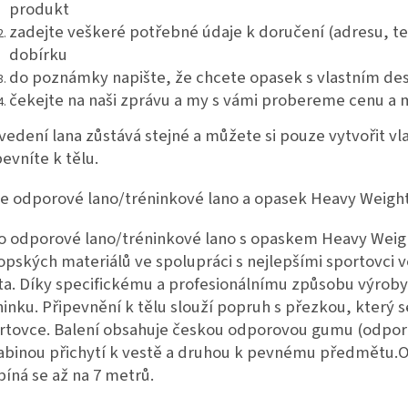
produkt
zadejte veškeré potřebné údaje k doručení (adresu, te
dobírku
do poznámky napište, že chcete opasek s vlastním d
čekejte na naši zprávu a my s vámi probereme cenu a 
vedení lana zůstává stejné a můžete si pouze vytvořit vl
pevníte k tělu.
e odporové lano/tréninkové lano a opasek Heavy Weight 
o odporové lano/tréninkové lano s opaskem Heavy Weigh
opských materiálů ve spolupráci s nejlepšími sportovci 
ta. Díky specifickému a profesionálnímu způsobu výroby
ninku. Připevnění k tělu slouží popruh s přezkou, který
rtovce. Balení obsahuje českou odporovou gumu (odporo
abinou přichytí k vestě a druhou k pevnému předmětu.O
píná se až na 7 metrů.