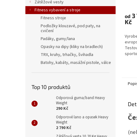
Zátěžové vesty
Průmě
hodno
Fitness vybavení a stroje
3
produ
od
Fitness stroje
Kč
je
Podložky klouzavé, pod paty, na
4,6
cvičení
z
Vyrobe
Padáky, gumy/lana
5
evrops
hvězdi
Opasky na dipy (kliky na bradlech)
Testov
sporto
TRX, kruhy, trhačky, švihadla
zajišť
Batohy, kabáty, masážní pistole, válce
Dvojit
připevn
Popi
Top 10 produktů
Odporová guma/band Heavy
Weight
Det
290 Kč
Če
Odporové lano a opasek Heavy
Weight
2 790 Kč
(ne
Zátěžová vesta 10,20 Kg Heavy