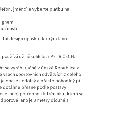
lefon, jméno) a vyberte platbu na
esignem
možnosti
astní design opasku, kterým lano
používá už několik let i PETR ČECH.
t se vyrábí ručně v České Republice z
ve všech sportovních odvětvích z celého
 je opasek odolný a přesto pohodlný při
 se dotáhne přesně podle postavy
vé lano) potřebnou k tréninku, která se
dporové lano je 3 metry dlouhé a