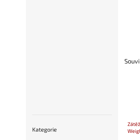
Souvi
Přeskočit
Zátěž
Kategorie
kategorie
Weigh