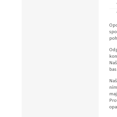
Opo
spo
poh
Odp
kon
Naš
bas
Naš
ním
maj
Pro
opa