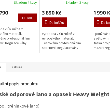
Skladem 4 kusy
Skladem 3 kusy
rné
Průměrné
Průměrné
cení
hodnocení
hodnocení
 790
3 890 Kč
1 990 
ktu
produktu
produktu
je
je
DETAIL
5,0
4,3
Do košíku
Do ko
z
z
na v ČR ručně z
5
5
kého materiálu
Vyrobena v ČR ručně z
používáno 
ček.
hvězdiček.
hvězdiček.
áno profesionálními
evropského materiálu
světovými 
vci Regulace váhy
Testováno profesionálními
taška pro 
uje motivaci ke zlepšení
sportovci Regulace váhy
mazání reg
ý typ přizpůsobení a
zajišťuje motivaci ke zlepšení
kluzké ploc
ění k tělu...
Včetně závaží v balení Dvojitý
klouzavé p
typ přizpůsobení a...
s
Diskuze
ailní popis produktu
ské odporové lano a opasek Heavy Weight
boli tréninkové lano)