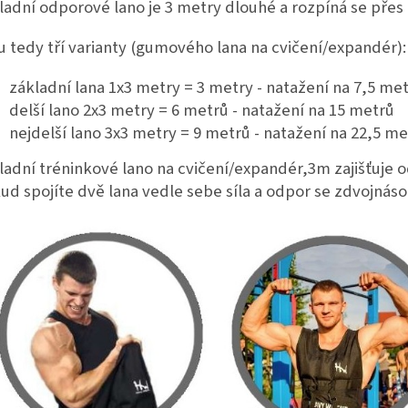
ladní odporové lano je 3 metry dlouhé a rozpíná se přes 7
u tedy tří varianty (gumového lana na cvičení/expandér):
základní lana 1x3 metry = 3 metry - natažení na 7,5 me
delší lano 2x3 metry = 6 metrů - natažení na 15 metrů
nejdelší lano 3x3 metry = 9 metrů - natažení na 22,5 m
ladní tréninkové lano na cvičení/expandér,3m zajišťuje od
ud spojíte dvě lana vedle sebe síla a odpor se zdvojnásob