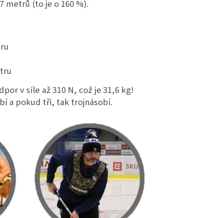
 metrů (to je o 160 %).
tru
etru
por v síle až 310 N, což je 31,6 kg!
í a pokud tři, tak trojnásobí.