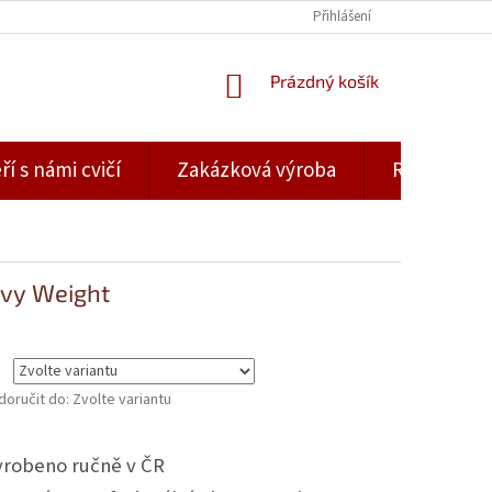
Přihlášení
NÁKUPNÍ
Prázdný košík
KOŠÍK
ří s námi cvičí
Zakázková výroba
Rady a tipy
avy Weight
oručit do:
Zvolte variantu
yrobeno ručně v ČR