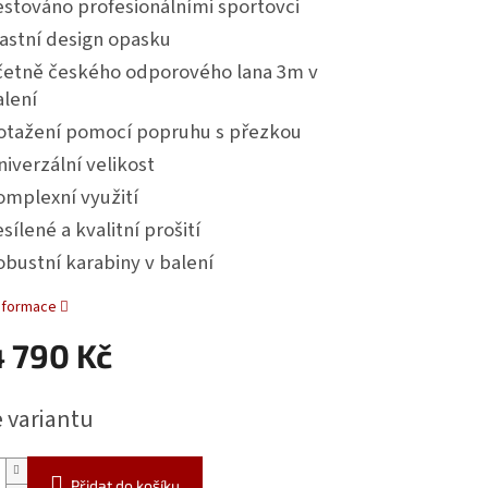
estováno profesionálními sportovci
astní design opasku
četně českého odporového lana 3m v
alení
otažení pomocí popruhu s přezkou
iverzální velikost
omplexní využití
sílené a kvalitní prošití
bustní karabiny v balení
informace
4 790 Kč
e variantu
Přidat do košíku