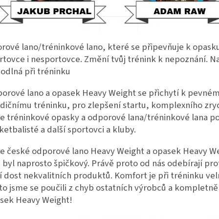
rové lano/tréninkové lano, které se připevňuje k opasku
rtovce i nesportovce. Změní tvůj trénink k nepoznání. N
odlná při tréninku
orové lano a opasek Heavy Weight se přichytí k pevném
dičnímu tréninku, pro zlepšení startu, komplexního zrychl
e tréninkové opasky a odporové lana/tréninkové lana použí
ketbalisté a další sportovci a kluby.
e české odporové lano Heavy Weight a opasek Heavy Weig
 byl naprosto špičkový. Právě proto od nás odebírají pro
í dost nekvalitních produktů. Komfort je při tréninku vel
to jsme se poučili z chyb ostatních výrobců a kompletně s
sek Heavy Weight!