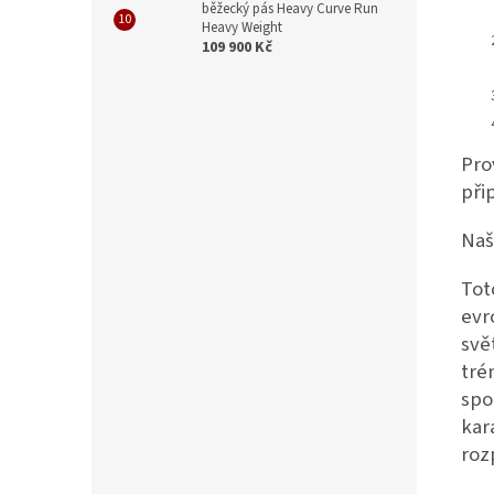
běžecký pás Heavy Curve Run
Heavy Weight
109 900 Kč
Pro
při
Naš
Tot
evr
svě
tré
spo
kar
roz