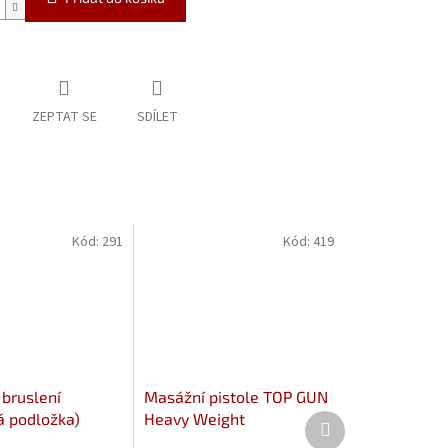
ZEPTAT SE
SDÍLET
Kód:
291
Kód:
419
 bruslení
Masážní pistole TOP GUN
á podložka)
Heavy Weight
Další
produkt
eight