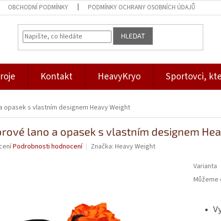
OBCHODNÍ PODMÍNKY
PODMÍNKY OCHRANY OSOBNÍCH ÚDAJŮ
HLEDAT
roje
Kontakt
HeavyKryo
Sportovci, kte
a opasek s vlastním designem Heavy Weight
rové lano a opasek s vlastním designem He
né
cení
Podrobnosti hodnocení
Značka:
Heavy Weight
ní
u
Varianta
Můžeme d
V
ek.