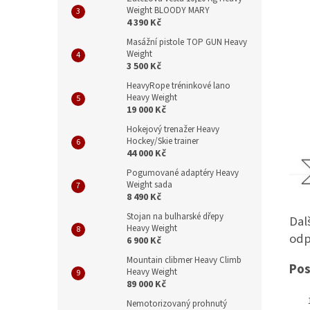
Weight BLOODY MARY
4 390 Kč
Masážní pistole TOP GUN Heavy
Weight
3 500 Kč
HeavyRope tréninkové lano
Heavy Weight
19 000 Kč
Hokejový trenažer Heavy
Hockey/Skie trainer
44 000 Kč
Pogumované adaptéry Heavy
Weight sada
8 490 Kč
Stojan na bulharské dřepy
Dal
Heavy Weight
odp
6 900 Kč
Mountain clibmer Heavy Climb
Pos
Heavy Weight
89 000 Kč
Nemotorizovaný prohnutý