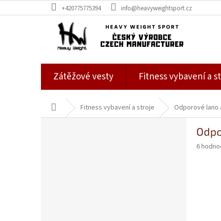
Přejít
+420775775394
info@heavyweightsport.cz
na
obsah
Zátěžové vesty
Fitness vybavení a st
Domů
Fitness vybavení a stroje
Odporové lano 
P
Odpo
o
s
Průměr
6 hodno
t
hodnoce
produkt
r
je
a
5,0
n
z
n
5
í
hvězdič
p