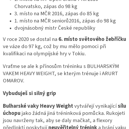
Chorvatsko, zápas do 98 kg
3. místo na MČR 2016, zápas do 85 kg
1. místo na MČR seniorů2016, zápas do 98 kg
dvojnásobný mistr České republiky
V roce 2020 se dostal na
6. místo světového žebříčku
ve váze do 97 kg, což by mu mělo pomoci při
kvalifikaci na olympijské hry v Tokiu.
Vraťme se ale k přínosům tréninku s BULHARSKÝM
VAKEM HEAVY WEIGHT, se kterým trénuje i ARURT
OMAROV.
Vybuduješ si silný grip
Bulharské vaky Heavy Weight
vytvářejí vynikající
sílu
úchopu
jako žádná jiná tréninková pomůcka. Rukojeti
jsou navrženy tak, aby se daly mačkat, a flexory
předloktí poskytují
neuvěřitelný trénink
a brání vaku