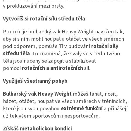
v prokluzování mezi prsty.
Vytvoříš si rotační sílu středu těla
Protože je bulharský vak Heavy Weight navržen tak,
aby si s ním mohl houpat a otáčet ve všech směrech
pod odporem, pomůže Ti v budování
rotační síly
středu těla
. To znamená, že svaly ve středu tvého
těla jsou nuceny se zapojit a stabilizovat
pomocí
rotačních a antirotačních
sil.
Využiješ všestranný pohyb
Bulharský vak Heavy Weight
můžeš tahat, nosit,
házet, otáčet, houpat ve všech směrech v trénincích,
které jsou svou povahou
extrémně funkční
a přinášejí
užitek všem sportovcům i nesportovcům.
Získáš metabolickou kondici