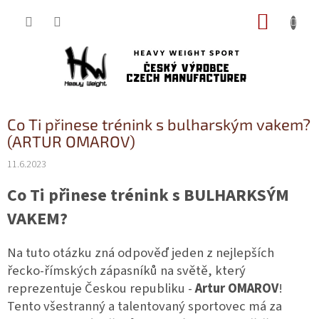
Přejít
NÁKUP
na
obsah
KOŠÍK
Co Ti přinese trénink s bulharským vakem?
(ARTUR OMAROV)
11.6.2023
Co Ti přinese trénink s BULHARKSÝM
VAKEM?
Na tuto otázku zná odpověď jeden z nejlepších
řecko-římských zápasníků na světě, který
reprezentuje Českou republiku -
Artur OMAROV
!
Tento všestranný a talentovaný sportovec má za