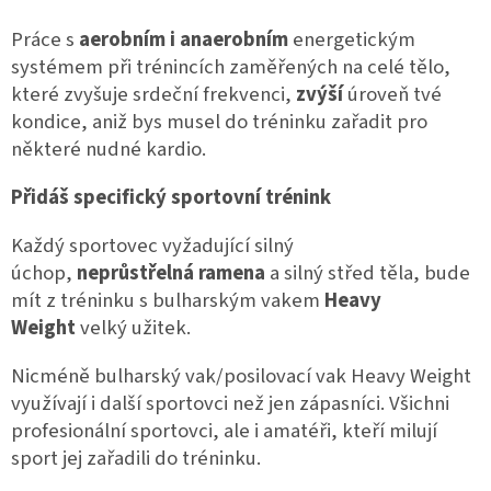
Práce s
aerobním i anaerobním
energetickým
systémem při trénincích zaměřených na celé tělo,
které zvyšuje srdeční frekvenci,
zvýší
úroveň tvé
kondice, aniž bys musel do tréninku zařadit pro
některé nudné kardio.
Přidáš specifický sportovní trénink
Každý sportovec vyžadující silný
úchop,
neprůstřelná ramena
a silný střed těla, bude
mít z tréninku s bulharským vakem
Heavy
Weight
velký užitek.
Nicméně bulharský vak/posilovací vak Heavy Weight
využívají i další sportovci než jen zápasníci. Všichni
profesionální sportovci, ale i amatéři, kteří milují
sport jej zařadili do tréninku.