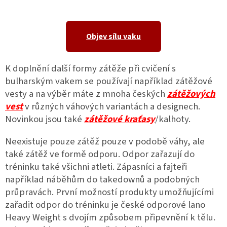
Objev sílu vaku
K doplnění další formy zátěže při cvičení s
bulharským vakem se používají například zátěžové
vesty a na výběr máte z mnoha českých
zátěžových
vest
v různých váhových variantách a designech.
Novinkou jsou také
zátěžové kraťasy
/kalhoty.
Neexistuje pouze zátěž pouze v podobě váhy, ale
také zátěž ve formě odporu. Odpor zařazují do
tréninku také všichni atleti. Zápasníci a fajteři
například náběhům do takedownů a podobných
průpravách. První možností produkty umožňujícími
zařadit odpor do tréninku je české odporové lano
Heavy Weight s dvojím způsobem připevnění k tělu.