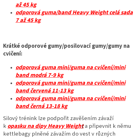
až 45 kg
odporová guma/band Heavy Weight celá sada
7 až 45 kg
Krátké odporové gumy/posilovací gumy/gumy na
cvičení:
odporová guma mini/guma na cvičení/mini
band modrá 7-9 kg
odporová guma mini/guma na cvičení/mini
band červená 11-13 kg
odporová guma mini/guma na cvičení/mini
band černá 13-18 kg
Silový trénink lze podpořit zavěšením závaží
k
opasku na dipy Heavy Weigh
t
a připevnit k němu
kettlebagy plněné závažím do vest v různých