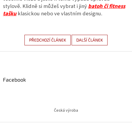
stylově. Klidně si můžeš vybrat i jiný
batoh či fitness
tašku
klasickou nebo ve vlastním designu.
PŘEDCHOZÍ ČLÁNEK
DALŠÍ ČLÁNEK
Z
á
p
a
Facebook
t
í
Česká výroba