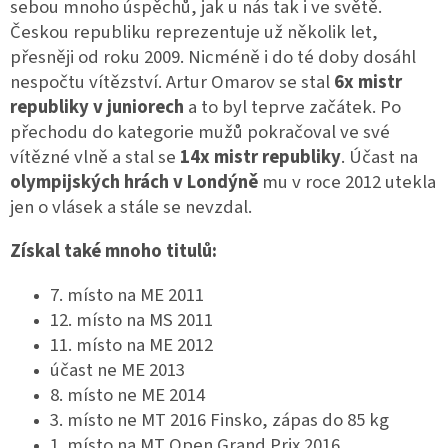
sebou mnoho úspěchů, jak u nás tak i ve světě.
Českou republiku reprezentuje už několik let,
přesněji od roku 2009. Nicméně i do té doby dosáhl
nespočtu vítězství. Artur Omarov se stal
6x mistr
republiky v juniorech
a to byl teprve začátek. Po
přechodu do kategorie mužů pokračoval ve své
vítězné vlně a stal se
14x mistr republiky
. Účast na
olympijských hrách v Londýně
mu v roce 2012 utekla
jen o vlásek a stále se nevzdal.
Získal také mnoho titulů:
7. místo na ME 2011
12. místo na MS 2011
11. místo na ME 2012
účast ne ME 2013
8. místo ne ME 2014
3. místo ne MT 2016 Finsko, zápas do 85 kg
1. místo na MT Open Grand Prix 2016