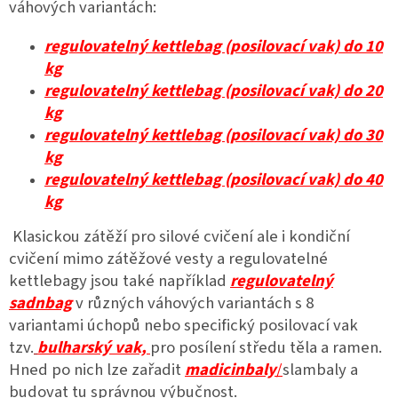
váhových variantách:
regulovatelný kettlebag (posilovací vak) do 10
kg
regulovatelný kettlebag (posilovací vak) do 20
kg
regulovatelný kettlebag (posilovací vak) do 30
kg
regulovatelný kettlebag (posilovací vak) do 40
kg
Klasickou zátěží pro silové cvičení ale i kondiční
cvičení mimo zátěžové vesty a regulovatelné
kettlebagy jsou také například
regulovatelný
sadnbag
v různých váhových variantách s 8
variantami úchopů nebo specifický posilovací vak
tzv.
bulharský vak,
pro posílení středu těla a ramen.
Hned po nich lze zařadit
madicinbaly
/
slambaly a
budovat tu správnou výbučnost.