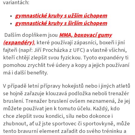
variantách:
gymnastické kruhy s užším úchopem
gymnastické kruhy s širším úchopem
Dalším doplňkem jsou
MMA, boxovací gumy
(expandéry)
,
které používají zápasníci, boxeři i jiní
fajteři (např: Jiří Procházka z UFC) a vlastně všichni,
kteří chtějí zlepšit svou fyzickou. Tyoto expandéry ti
pomohou zrychlit tvé údery a kopy a jejich používaní
má i další benefity.
V případě letní přípravy hokejistů nebo i jiných atletů
se hojně zařazuje klouzavá podložka neboli trenažér
bruslení. Trenažer bruslení ovšem neznamená, že jej
můžete používat jen k tomuto účelu. Každý, kdo
chce zlepšit svou kondici, sílu nebo dokonce i
zhubnout, ať už jste sportovec či sportovkyně, může
tento bravurní element zařadit do svého tréninku a