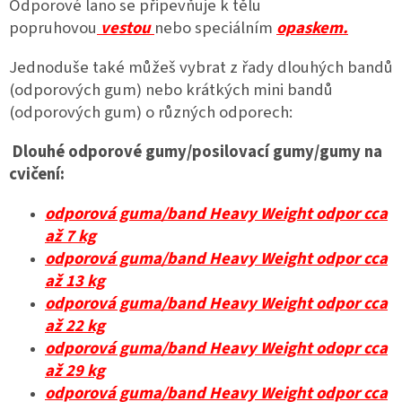
Odporové lano se připevňuje k tělu
popruhovou
vestou
nebo speciálním
opaskem.
Jednoduše také můžeš vybrat z řady dlouhých bandů
(odporových gum) nebo krátkých mini bandů
(odporových gum) o různých odporech:
Dlouhé odporové gumy/posilovací gumy/gumy na
cvičení:
odporová guma/band Heavy Weight odpor cca
až 7 kg
odporová guma/band Heavy Weight odpor cca
až 13 kg
odporová guma/band Heavy Weight odpor cca
až 22 kg
odporová guma/band Heavy Weight odopr cca
až 29 kg
odporová guma/band Heavy Weight odpor cca