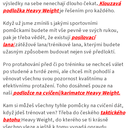
výsledky na sebe nenechají dlouho čekat
.
Klouzavá
podložka Heavy Weight
je řešením pro každého.
Když už jsme zmínili s jakými sportovními
pomůckami budete mít vše pevně ve svých rukou,
pak je třeba vědět, že existují
posilovací
lana
/
zátěžové lana/trénikové lana, kterými budete
užasným způsobem budovat nejen své předloktí.
Pro protahování před či po tréninku se nechceš válet
po studené a tvrdé zemi, ale chceš mít pohodlí a
věnovat všechnu svou pozornost kvalitnímu a
efektivnímu protažení. Toho dosáhneš pouze na
naší
podložce na cvičení/karimatce Heavy Weight.
Kam si můžeš všechny tyhle pomůcky na cvičení dát,
když jdeš trénovat ven? Třeba do českého
taktického
batohu
Heavy Weight, do kterého se ti krásně
všechno vleze a ještě k tomu vypadá opravdu