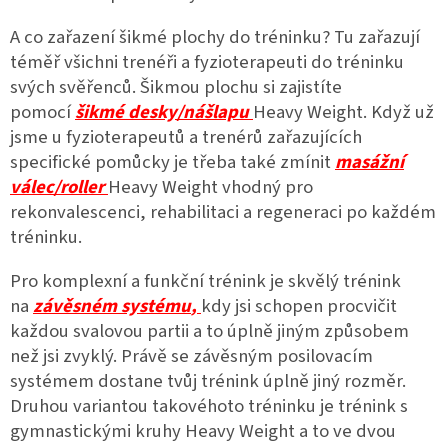
A co zařazení šikmé plochy do tréninku? Tu zařazují
téměř všichni trenéři a fyzioterapeuti do tréninku
svých svěřenců. Šikmou plochu si zajistíte
pomocí
šikmé desky/nášlapu
Heavy Weight. Když už
jsme u fyzioterapeutů a trenérů zařazujících
specifické pomůcky je třeba také zmínit
masážní
válec/roller
Heavy Weight vhodný pro
rekonvalescenci, rehabilitaci a regeneraci po každém
tréninku.
Pro komplexní a funkční trénink je skvělý trénink
na
závěsném systému
,
kdy jsi schopen procvičit
každou svalovou partii a to úplně jiným způsobem
než jsi zvyklý. Právě se závěsným posilovacím
systémem dostane tvůj trénink úplně jiný rozměr.
Druhou variantou takovéhoto tréninku je trénink s
gymnastickými kruhy Heavy Weight a to ve dvou